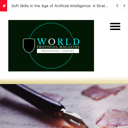
Soft Skills in the Age of Artificial Intelligence: A Strategic Imperative for Global Protocol and Diplomacy