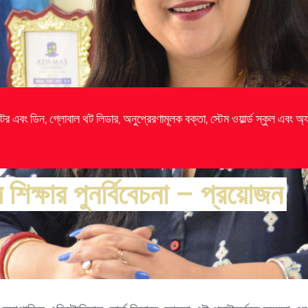
 এবং ডিন, গ্লোবাল থট লিডার, অনুপ্রেরণামূলক বক্তা, স্টেম ওয়ার্ল্ড স্কুল এবং অ্যাডা
য শিক্ষার পুনর্বিবেচনা – প্রয়োজন