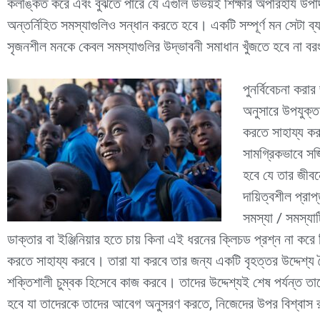
কলঙ্কিত করে এবং বুঝতে পারে যে এগুলি উভয়ই শিক্ষার অপরিহার্য উপ
অন্তর্নিহিত সমস্যাগুলিও সন্ধান করতে হবে। একটি সম্পূর্ণ মন সেটা 
সৃজনশীল মনকে কেবল সমস্যাগুলির উদ্ভাবনী সমাধান খুঁজতে হবে না বরং
পুনর্বিবেচনা করার
অনুসারে উপযুক্ত
করতে সাহায্য করা
সামগ্রিকভাবে স
হবে যে তার জীবন
দায়িত্বশীল প্রা
সমস্যা / সমস্যাট
ডাক্তার বা ইঞ্জিনিয়ার হতে চায় কিনা এই ধরনের ক্লিচড প্রশ্ন না কর
করতে সাহায্য করবে। তারা যা করবে তার জন্য একটি বৃহত্তর উদ্দেশ্য তৈর
শক্তিশালী চুম্বক হিসেবে কাজ করবে। তাদের উদ্দেশ্যই শেষ পর্যন্ত তা
হবে যা তাদেরকে তাদের আবেগ অনুসরণ করতে, নিজেদের উপর বিশ্বাস র