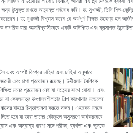
কল ম্যাগাজিন এডিটোরিয়াল বোর্ড হিসাবে, আমরা এই প্ল্যাটফর্মকে ব্যবসা 
জন্য উন্মুক্ত রাখতে অত্যন্ত গর্ববোধ করি। ড: মুখাজ্জী, তিনি শিশু-কেন্দ্র
করেছেন। ড: মুখাজ্জী বিশ্বাস করেন যে অর্থপূর্ণ শিক্ষার উদ্দেশ্য হল আজীব
বিক নাগরিক যারা আত্মবিশ্বাসীভাবে একটি অনিশ্চিত এবং ক্রমাগত উন্মোচিত 
 এবং অস্পষ্ট বিশ্বের চাহিদা এবং চাহিদা অনুসারে
ষ জরুরী এবং চাপা প্রয়োজন রয়েছে। উদীয়মান বৈশ্বিক
্রশিক্ষিত মনের প্রয়োজন নেই যা সত্যের সাথে বোঝা। এবং
হয় যা কেবলমাত্র উৎপাদনশীলতার শিল্প কারখানার মডেলের
ং বাক্সের বাইরে চিন্তাভাবনা করতে সক্ষম। এইরকম মনকে
 দিতে হবে যা তারা তাদের কৌতূহল অনুসরণে কার্যকরভাবে
স এবং অন্যান্য ধারণা সঙ্গে পরীক্ষা, ব্যর্থতা এবং ভুলকে